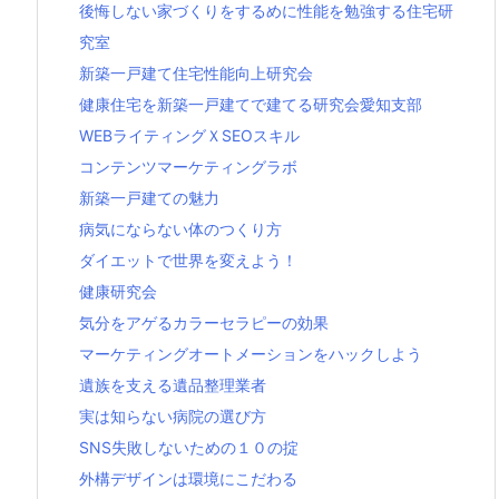
後悔しない家づくりをするめに性能を勉強する住宅研
究室
新築一戸建て住宅性能向上研究会
健康住宅を新築一戸建てで建てる研究会愛知支部
WEBライティングＸSEOスキル
コンテンツマーケティングラボ
新築一戸建ての魅力
病気にならない体のつくり方
ダイエットで世界を変えよう！
健康研究会
気分をアゲるカラーセラピーの効果
マーケティングオートメーションをハックしよう
遺族を支える遺品整理業者
実は知らない病院の選び方
SNS失敗しないための１０の掟
外構デザインは環境にこだわる