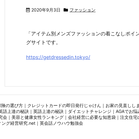
2020年9月3日
ファッション
「アイテム別メンズファッションの着こなしポイ
グサイトです。
https://getdressedin.tokyo/
保険の選び方
｜
クレジットカードの即日発行じゃけん
｜
お家の見直しし
英語上達の秘訣
｜
英語上達の秘訣
｜
ダイエットチャレンジ
｜
AGAでお悩
究会
｜
美容と健康女性ランキング
｜
会社経営に必要な知恵袋
｜
注文住宅
ング経営研究.net
｜
英会話ノウハウ勉強会