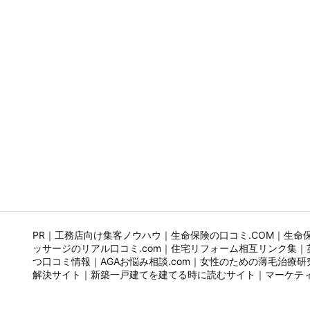
PR｜
工務店向け集客ノウハウ
｜
生命保険の口コミ.COM
｜
生命
ッサージのリアル口コミ.com
｜
住宅リフォーム相互リンク集
｜
つ口コミ情報
｜
AGAお悩み相談.com
｜
女性のための薄毛治療研
解決サイト
｜
新築一戸建てを建てる時に読むサイト
｜
マーケティ