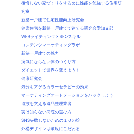
後悔しない家づくりをするめに性能を勉強する住宅研
究室
新築一戸建て住宅性能向上研究会
健康住宅を新築一戸建てで建てる研究会愛知支部
WEBライティングＸSEOスキル
コンテンツマーケティングラボ
新築一戸建ての魅力
病気にならない体のつくり方
ダイエットで世界を変えよう！
健康研究会
気分をアゲるカラーセラピーの効果
マーケティングオートメーションをハックしよう
遺族を支える遺品整理業者
実は知らない病院の選び方
SNS失敗しないための１０の掟
外構デザインは環境にこだわる