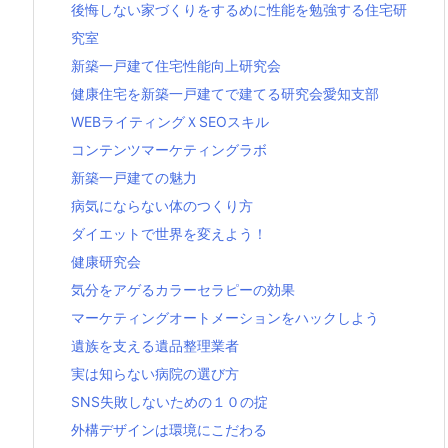
後悔しない家づくりをするめに性能を勉強する住宅研
究室
新築一戸建て住宅性能向上研究会
健康住宅を新築一戸建てで建てる研究会愛知支部
WEBライティングＸSEOスキル
コンテンツマーケティングラボ
新築一戸建ての魅力
病気にならない体のつくり方
ダイエットで世界を変えよう！
健康研究会
気分をアゲるカラーセラピーの効果
マーケティングオートメーションをハックしよう
遺族を支える遺品整理業者
実は知らない病院の選び方
SNS失敗しないための１０の掟
外構デザインは環境にこだわる