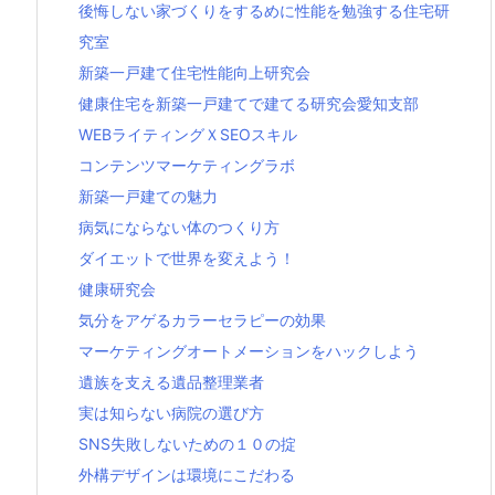
後悔しない家づくりをするめに性能を勉強する住宅研
究室
新築一戸建て住宅性能向上研究会
健康住宅を新築一戸建てで建てる研究会愛知支部
WEBライティングＸSEOスキル
コンテンツマーケティングラボ
新築一戸建ての魅力
病気にならない体のつくり方
ダイエットで世界を変えよう！
健康研究会
気分をアゲるカラーセラピーの効果
マーケティングオートメーションをハックしよう
遺族を支える遺品整理業者
実は知らない病院の選び方
SNS失敗しないための１０の掟
外構デザインは環境にこだわる