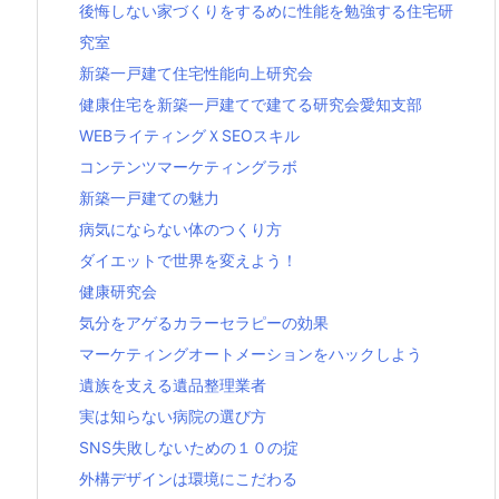
後悔しない家づくりをするめに性能を勉強する住宅研
究室
新築一戸建て住宅性能向上研究会
健康住宅を新築一戸建てで建てる研究会愛知支部
WEBライティングＸSEOスキル
コンテンツマーケティングラボ
新築一戸建ての魅力
病気にならない体のつくり方
ダイエットで世界を変えよう！
健康研究会
気分をアゲるカラーセラピーの効果
マーケティングオートメーションをハックしよう
遺族を支える遺品整理業者
実は知らない病院の選び方
SNS失敗しないための１０の掟
外構デザインは環境にこだわる