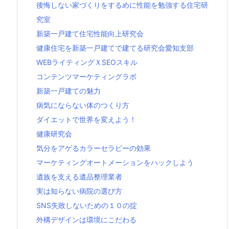
後悔しない家づくりをするめに性能を勉強する住宅研
究室
新築一戸建て住宅性能向上研究会
健康住宅を新築一戸建てで建てる研究会愛知支部
WEBライティングＸSEOスキル
コンテンツマーケティングラボ
新築一戸建ての魅力
病気にならない体のつくり方
ダイエットで世界を変えよう！
健康研究会
気分をアゲるカラーセラピーの効果
マーケティングオートメーションをハックしよう
遺族を支える遺品整理業者
実は知らない病院の選び方
SNS失敗しないための１０の掟
外構デザインは環境にこだわる