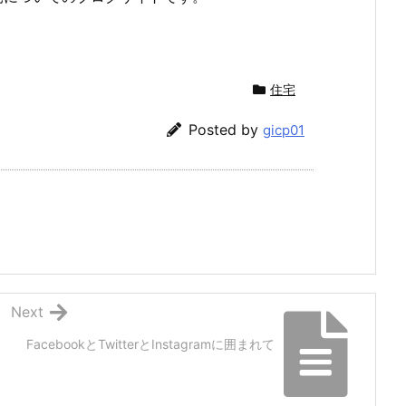
住宅
Posted by
gicp01
Next
FacebookとTwitterとInstagramに囲まれて