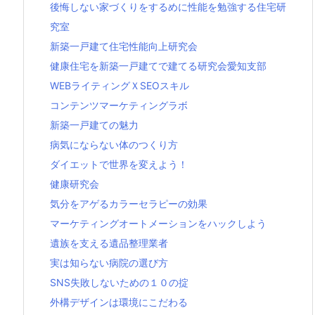
後悔しない家づくりをするめに性能を勉強する住宅研
究室
新築一戸建て住宅性能向上研究会
健康住宅を新築一戸建てで建てる研究会愛知支部
WEBライティングＸSEOスキル
コンテンツマーケティングラボ
新築一戸建ての魅力
病気にならない体のつくり方
ダイエットで世界を変えよう！
健康研究会
気分をアゲるカラーセラピーの効果
マーケティングオートメーションをハックしよう
遺族を支える遺品整理業者
実は知らない病院の選び方
SNS失敗しないための１０の掟
外構デザインは環境にこだわる